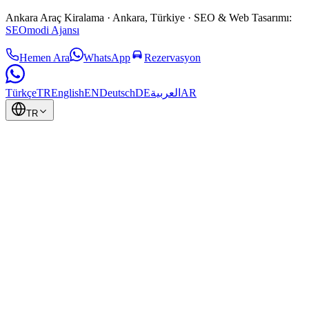
Ankara Araç Kiralama
· Ankara, Türkiye ·
SEO & Web Tasarımı:
SEOmodi Ajansı
Hemen Ara
WhatsApp
Rezervasyon
Türkçe
TR
English
EN
Deutsch
DE
العربية
AR
TR