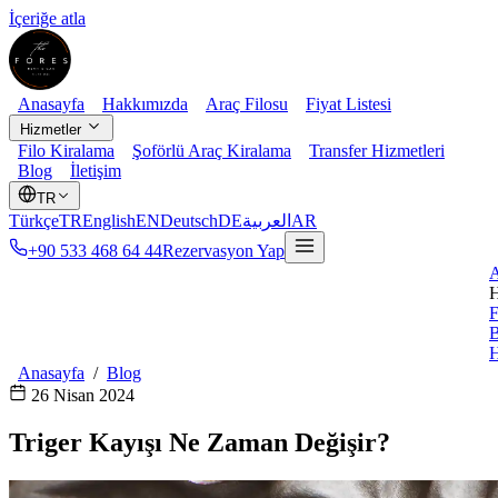
İçeriğe atla
Anasayfa
Hakkımızda
Araç Filosu
Fiyat Listesi
Hizmetler
Filo Kiralama
Şoförlü Araç Kiralama
Transfer Hizmetleri
Blog
İletişim
TR
Türkçe
TR
English
EN
Deutsch
DE
العربية
AR
+90 533 468 64 44
Rezervasyon Yap
A
H
F
B
Anasayfa
/
Blog
26 Nisan 2024
Triger Kayışı Ne Zaman Değişir?