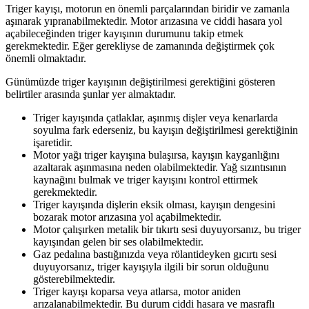
Triger kayışı, motorun en önemli parçalarından biridir ve zamanla
aşınarak yıpranabilmektedir. Motor arızasına ve ciddi hasara yol
açabileceğinden triger kayışının durumunu takip etmek
gerekmektedir. Eğer gerekliyse de zamanında değiştirmek çok
önemli olmaktadır.
Günümüzde triger kayışının değiştirilmesi gerektiğini gösteren
belirtiler arasında şunlar yer almaktadır.
Triger kayışında çatlaklar, aşınmış dişler veya kenarlarda
soyulma fark ederseniz, bu kayışın değiştirilmesi gerektiğinin
işaretidir.
Motor yağı triger kayışına bulaşırsa, kayışın kayganlığını
azaltarak aşınmasına neden olabilmektedir. Yağ sızıntısının
kaynağını bulmak ve triger kayışını kontrol ettirmek
gerekmektedir.
Triger kayışında dişlerin eksik olması, kayışın dengesini
bozarak motor arızasına yol açabilmektedir.
Motor çalışırken metalik bir tıkırtı sesi duyuyorsanız, bu triger
kayışından gelen bir ses olabilmektedir.
Gaz pedalına bastığınızda veya rölantideyken gıcırtı sesi
duyuyorsanız, triger kayışıyla ilgili bir sorun olduğunu
gösterebilmektedir.
Triger kayışı koparsa veya atlarsa, motor aniden
arızalanabilmektedir. Bu durum ciddi hasara ve masraflı