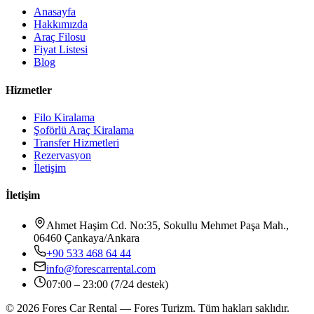
Anasayfa
Hakkımızda
Araç Filosu
Fiyat Listesi
Blog
Hizmetler
Filo Kiralama
Şoförlü Araç Kiralama
Transfer Hizmetleri
Rezervasyon
İletişim
İletişim
Ahmet Haşim Cd. No:35, Sokullu Mehmet Paşa Mah.,
06460 Çankaya/Ankara
+90 533 468 64 44
info@forescarrental.com
07:00 – 23:00 (7/24 destek)
©
2026
Fores Car Rental
—
Fores Turizm
.
Tüm hakları saklıdır.