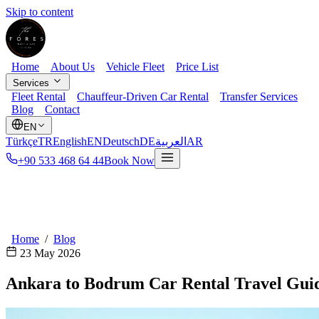
Skip to content
Home
About Us
Vehicle Fleet
Price List
Services
Fleet Rental
Chauffeur-Driven Car Rental
Transfer Services
Blog
Contact
EN
Türkçe
TR
English
EN
Deutsch
DE
العربية
AR
+90 533 468 64 44
Book Now
Home
/
Blog
23 May 2026
Ankara to Bodrum Car Rental Travel Gui