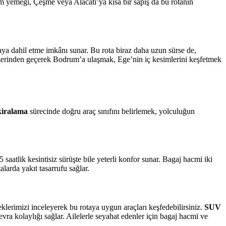
m yemeği, Çeşme veya Alacatı’ya kısa bir sapış da bu rotanın
aya dahil etme imkânı sunar. Bu rota biraz daha uzun sürse de,
üzerinden geçerek Bodrum’a ulaşmak, Ege’nin iç kesimlerini keşfetmek
kiralama
sürecinde doğru araç sınıfını belirlemek, yolculuğun
 saatlik kesintisiz sürüşte bile yeterli konfor sunar. Bagaj hacmi iki
larda yakıt tasarrufu sağlar.
klerimizi inceleyerek bu rotaya uygun araçları keşfedebilirsiniz.
SUV
 kolaylığı sağlar. Ailelerle seyahat edenler için bagaj hacmi ve