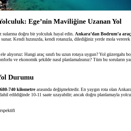
olculuk: Ege’nin Maviliğine Uzanan Yol
z sularına doğru bir yolculuk hayal edin.
Ankara’dan Bodrum’a araç
nar. Kendi hızınızda, kendi rotanızla, dilediğiniz yerde mola vererek
ı ele alıyoruz: Hangi araç sınıfı bu uzun rotaya uygun? Yol güzergahı
nforlu ve ekonomik şekilde nasıl planlamalısınız? Tüm bu soruların yanıt
Yol Durumu
680-740 kilometre
arasında değişmektedir. En yaygın rota olan An
ar dahil edildiğinde 10-11 saate uzayabilir; ancak doğru planlamayla yo