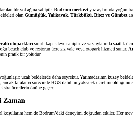
alan bir yol ağına sahiptir.
Bodrum merkezi
yaz aylarında yoğun traf
beldeleri olan
Gümüşlük, Yalıkavak, Türkbükü, Bitez ve Gümbet
ara
raltı otoparkları
sınırlı kapasiteye sahiptir ve yaz aylarında saatlik üc
oğu beach club ve restoran ücretsiz vale veya otopark hizmeti sunar.
An
in pratik bir yoludur.
oğunlaşır; uzak beldelerde daha seyrektir. Yarımadasının kuzey belde
ttur; ancak kiralama sürecinde HGS dahil mi yoksa ek ücret mi olduğun
ekstra ücretlerin önüne geçer.
yi Zaman
koşullarını hem de Bodrum’daki deneyimi doğrudan etkiler. Her mevsimi