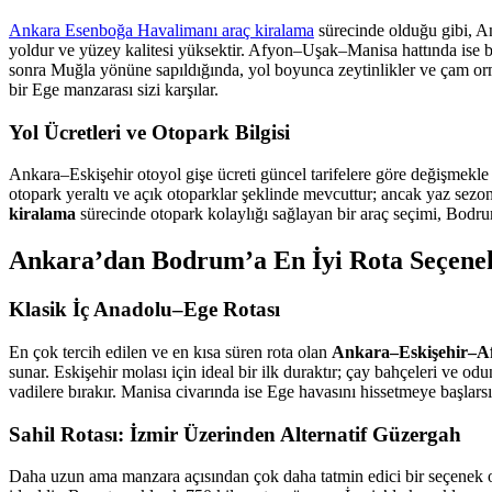
Ankara Esenboğa Havalimanı araç kiralama
sürecinde olduğu gibi, An
yoldur ve yüzey kalitesi yüksektir. Afyon–Uşak–Manisa hattında ise baz
sonra Muğla yönüne sapıldığında, yol boyunca zeytinlikler ve çam orma
bir Ege manzarası sizi karşılar.
Yol Ücretleri ve Otopark Bilgisi
Ankara–Eskişehir otoyol gişe ücreti güncel tarifelere göre değişmekle 
otopark yeraltı ve açık otoparklar şeklinde mevcuttur; ancak yaz sez
kiralama
sürecinde otopark kolaylığı sağlayan bir araç seçimi, Bodr
Ankara’dan Bodrum’a En İyi Rota Seçenek
Klasik İç Anadolu–Ege Rotası
En çok tercih edilen ve en kısa süren rota olan
Ankara–Eskişehir–
sunar. Eskişehir molası için ideal bir ilk duraktır; çay bahçeleri ve o
vadilere bırakır. Manisa civarında ise Ege havasını hissetmeye başlarsı
Sahil Rotası: İzmir Üzerinden Alternatif Güzergah
Daha uzun ama manzara açısından çok daha tatmin edici bir seçenek