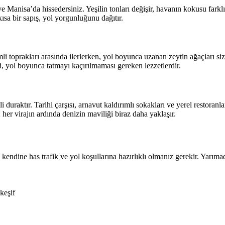
e Manisa’da hissedersiniz. Yeşilin tonları değişir, havanın kokusu farkl
ısa bir sapış, yol yorgunluğunu dağıtır.
i toprakları arasında ilerlerken, yol boyunca uzanan zeytin ağaçları sizi
ri, yol boyunca tatmayı kaçırılmaması gereken lezzetlerdir.
raktır. Tarihi çarşısı, arnavut kaldırımlı sokakları ve yerel restoranl
 her virajın ardında denizin maviliği biraz daha yaklaşır.
kendine has trafik ve yol koşullarına hazırlıklı olmanız gerekir. Yarım