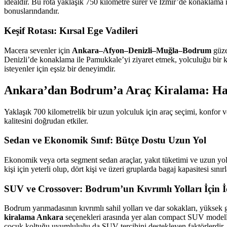
idealdir. Bu rota yaklaşık 750 kilometre sürer ve İzmir’de konaklama
bonuslarındandır.
Keşif Rotası: Kırsal Ege Vadileri
Macera sevenler için
Ankara–Afyon–Denizli–Muğla–Bodrum
güze
Denizli’de konaklama ile Pamukkale’yi ziyaret etmek, yolculuğu bir 
isteyenler için eşsiz bir deneyimdir.
Ankara’dan Bodrum’a Araç Kiralama: Han
Yaklaşık 700 kilometrelik bir uzun yolculuk için araç seçimi, konfor ve
kalitesini doğrudan etkiler.
Sedan ve Ekonomik Sınıf: Bütçe Dostu Uzun Yol
Ekonomik veya orta segment sedan araçlar, yakıt tüketimi ve uzun yol
kişi için yeterli olup, dört kişi ve üzeri gruplarda bagaj kapasitesi sınırl
SUV ve Crossover: Bodrum’un Kıvrımlı Yolları İçin İ
Bodrum yarımadasının kıvrımlı sahil yolları ve dar sokakları, yüksek g
kiralama Ankara
seçenekleri arasında yer alan compact SUV modelle
çocuk koltuğu uyumluluğu da SUV tercihini destekleyen faktörlerdir.