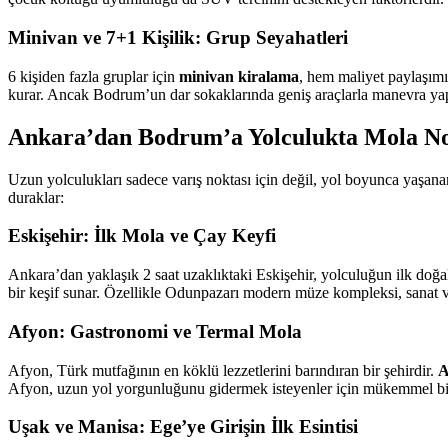
Minivan ve 7+1 Kişilik: Grup Seyahatleri
6 kişiden fazla gruplar için
minivan kiralama
, hem maliyet paylaşımı
kurar. Ancak Bodrum’un dar sokaklarında geniş araçlarla manevra yapm
Ankara’dan Bodrum’a Yolculukta Mola No
Uzun yolculukları sadece varış noktası için değil, yol boyunca yaşana
duraklar:
Eskişehir: İlk Mola ve Çay Keyfi
Ankara’dan yaklaşık 2 saat uzaklıktaki Eskişehir, yolculuğun ilk doğal
bir keşif sunar. Özellikle Odunpazarı modern müze kompleksi, sanat ve t
Afyon: Gastronomi ve Termal Mola
Afyon, Türk mutfağının en köklü lezzetlerini barındıran bir şehirdir.
A
Afyon, uzun yol yorgunluğunu gidermek isteyenler için mükemmel bir 
Uşak ve Manisa: Ege’ye Girişin İlk Esintisi