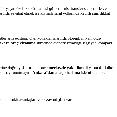
ik yaşar; özellikle Cumartesi günleri turist transfer saatlerinde ve
sında seyahat etmek ise kıvrımlı sahil yollarında keyifli ama dikkat
retler artış gösterir. Otel konaklamalarında otopark imkânı olup
kara araç kiralama
sürecinde otopark kolaylığı sağlayan kompakt
lerine doğru yol almadan önce
merkezde yakıt ikmali
yapmak akıllıca
u sormayı unutmayın.
Ankara’dan araç kiralama
işlemi sırasında
n farklı avantajları ve dezavantajları vardır.