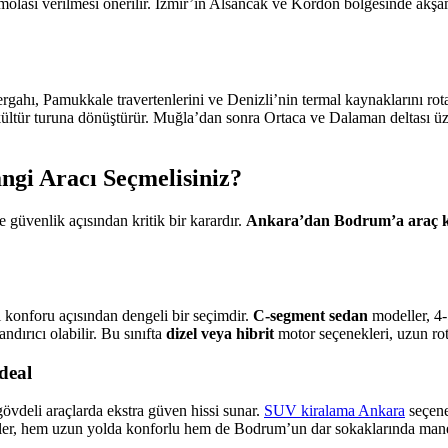
 molası verilmesi önerilir. İzmir’in Alsancak ve Kordon bölgesinde akşa
rgahı, Pamukkale travertenlerini ve Denizli’nin termal kaynaklarını rot
kültür turuna dönüştürür. Muğla’dan sonra Ortaca ve Dalaman deltası 
gi Aracı Seçmelisiniz?
 güvenlik açısından kritik bir karardır.
Ankara’dan Bodrum’a araç 
 konforu açısından dengeli bir seçimdir.
C-segment sedan
modeller, 4-5
andırıcı olabilir. Bu sınıfta
dizel veya hibrit
motor seçenekleri, uzun rota
deal
övdeli araçlarda ekstra güven hissi sunar.
SUV kiralama Ankara
seçene
r, hem uzun yolda konforlu hem de Bodrum’un dar sokaklarında manevra