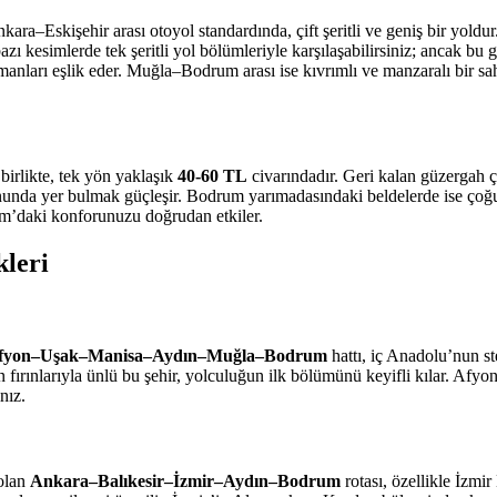
kara–Eskişehir arası otoyol standardında, çift şeritli ve geniş bir yo
ı kesimlerde tek şeritli yol bölümleriyle karşılaşabilirsiniz; ancak bu
nları eşlik eder. Muğla–Bodrum arası ise kıvrımlı ve manzaralı bir sahi
birlikte, tek yön yaklaşık
40-60 TL
civarındadır. Geri kalan güzergah 
onunda yer bulmak güçleşir. Bodrum yarımadasındaki beldelerde ise çoğu
um’daki konforunuzu doğrudan etkiler.
leri
Afyon–Uşak–Manisa–Aydın–Muğla–Bodrum
hattı, iç Anadolu’nun s
dun fırınlarıyla ünlü bu şehir, yolculuğun ilk bölümünü keyifli kılar. Af
nız.
 olan
Ankara–Balıkesir–İzmir–Aydın–Bodrum
rotası, özellikle İzmi