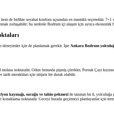
 hem de birlikte seyahat konforu açısından en mantıklı seçenektir. 7+1 
ak zorlaşabilir; bu nedenle Bodrum içi ulaşım için ayrıca ekonomik bi
ktaları
n deneyimler için de planlamak gerekir. İşte
Ankara Bodrum yolculu
 molasa noktasıdır. Odun fırınında pişmiş çörekler, Porsuk Çayı kıyısın
arih meraklıları için sürpriz bir durak olabilir.
fyon kaymağı, sucuğu ve tahin-pekmezi
ile tanınan bu il, yolculuğa 
konaklama noktasıdır. Geceyi burada geçirmeyi planlayanlar için terma