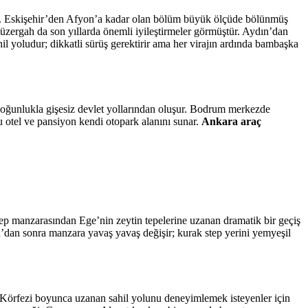
ldur. Eskişehir’den Afyon’a kadar olan bölüm büyük ölçüde bölünmüş
 güzergah da son yıllarda önemli iyileştirmeler görmüştür. Aydın’dan
l yoludur; dikkatli sürüş gerektirir ama her virajın ardında bambaşka
çoğunlukla gişesiz devlet yollarından oluşur. Bodrum merkezde
 otel ve pansiyon kendi otopark alanını sunar.
Ankara araç
tep manzarasından Ege’nin zeytin tepelerine uzanan dramatik bir geçiş
yon’dan sonra manzara yavaş yavaş değişir; kurak step yerini yemyeşil
r Körfezi boyunca uzanan sahil yolunu deneyimlemek isteyenler için