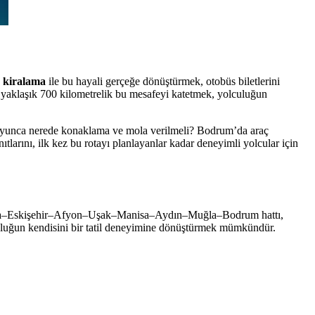
 kiralama
ile bu hayali gerçeğe dönüştürmek, otobüs biletlerini
 yaklaşık 700 kilometrelik bu mesafeyi katetmek, yolculuğun
 boyunca nerede konaklama ve mola verilmeli? Bodrum’da araç
larını, ilk kez bu rotayı planlayanlar kadar deneyimli yolcular için
kara–Eskişehir–Afyon–Uşak–Manisa–Aydın–Muğla–Bodrum hattı,
lculuğun kendisini bir tatil deneyimine dönüştürmek mümkündür.