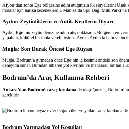
Afyon’dan sonra Ege bölgesine adım attığınızın ilk sinyallerini Uşak v
molalar için harika seçeneklerdir. Manisa’da Spil Dağı Milli Parkı’na k
Aydın: Zeytinliklerin ve Antik Kentlerin Diyarı
Aydın, Ege’nin zeytin denizine adım atış noktasıdır. Bölgenin en veriml
yapabilir, kültürel bir mola verebilirsiniz. Ayrıca Aydın kebabı ve inci
Muğla: Son Durak Öncesi Ege Rüyası
Muğla, Bodrum’a girmeden önce Ege’nin iç kesimlerindeki son önemli du
deneyimi sunar. Buradan itibaren yol kıvrımlı ve manzaralı bir hal alır;
Bodrum’da Araç Kullanma Rehberi
Ankara’dan Bodrum’a araç kiralama
ile ulaştığınızda, Bodrum’un 
gerektirir.
Bodrum Yarımadası Yol Koşulları